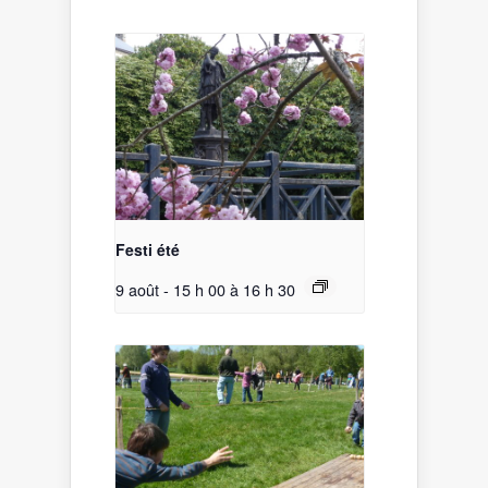
Festi été
9 août - 15 h 00
à
16 h 30