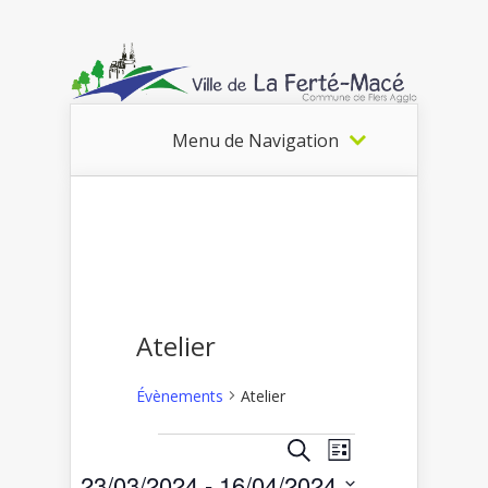
Menu de Navigation
Atelier
Évènements
Atelier
Recherche
Navigation
Recherche
Liste
Évènements
de
et
23/03/2024
 - 
16/04/2024