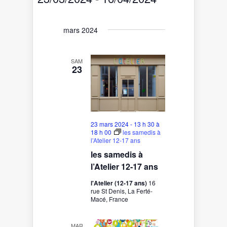
vues
navigation
Sélectionnez
Évènement
de
une
date.
vues
mars 2024
Évènements
SAM
23
23 mars 2024 - 13 h 30
à
18 h 00
les samedis à
l’Atelier 12-17 ans
les samedis à
l’Atelier 12-17 ans
l'Atelier (12-17 ans)
16
rue St Denis, La Ferté-
Macé, France
MAR