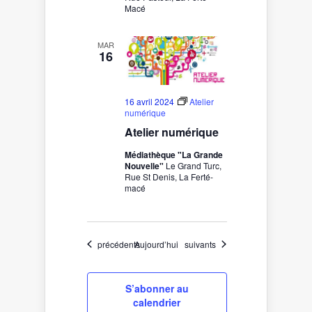
Macé
MAR
16
16 avril 2024
Atelier
numérique
Atelier numérique
Médiathèque "La Grande
Nouvelle"
Le Grand Turc,
Rue St Denis, La Ferté-
macé
Évènements
Évènements
précédents
Aujourd’hui
suivants
S’abonner au
calendrier