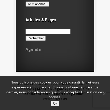
Articles & Pages
Rechercher :
Agenda
Nous utilisons des cookies pour vous garantir la meilleure
Site Officiel de la Ville de La Ferté-Macé | Tous droits
expérience sur notre site. Si vous continuez à utiliser ce
réservés |
Mention Légales
|
Politique de
dernier, nous considérerons que vous acceptez l'utilisation des
confidentialité
|
Charte Logo Ville
|
cookies.
Webmaster :
DV
Ok