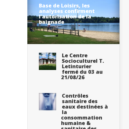
Base de Loisirs, les
analyses confirment
l’autorisation de la
baignade
Le Centre
Socioculturel T.
Letinturier
fermé du 03 au
21/08/26
Contrôles
sanitaire des
eaux destinées à
la
consommation
humaine &
sanitaire des