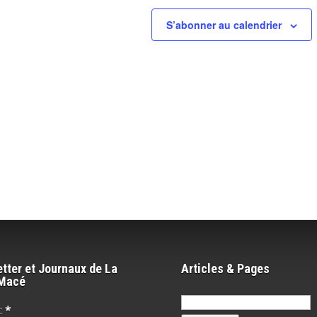
S’abonner au calendrier
tter et Journaux de La
Articles & Pages
-Macé
Rechercher :
:
*