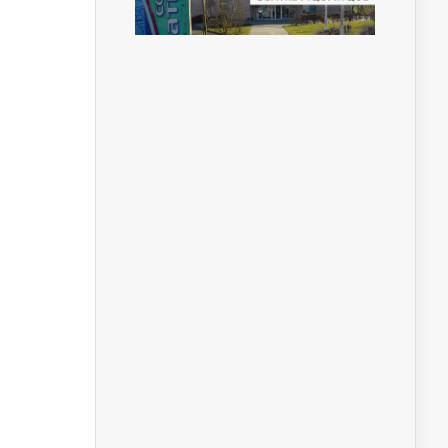
ment,
ment,