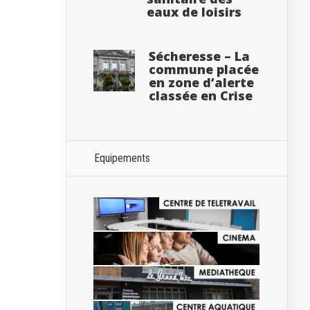
eaux de loisirs
ment,
Sécheresse – La
commune placée
en zone d’alerte
classée en Crise
Equipements
ment,
ment,