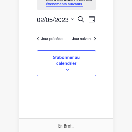
for
Notice
évènements suivants
.
2
mai
Recherche
Navigation
02/05/2023
Recherche
2023
Jour
de
et
Sélectionnez
vues
une
navigation
date.
Évènement
de
Jour précédent
Jour suivant
vues
Évènements
S’abonner au
calendrier
En Bref...