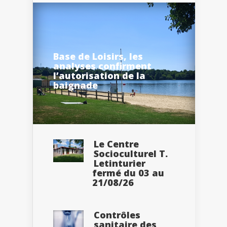
Base de Loisirs, les
analyses confirment
l’autorisation de la
baignade
Le Centre
Socioculturel T.
Letinturier
fermé du 03 au
21/08/26
Contrôles
sanitaire des