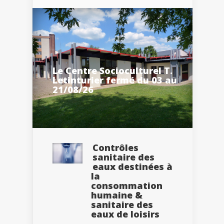
Le Centre Socioculturel T.
Letinturier fermé du 03 au
21/08/26
Contrôles
sanitaire des
eaux destinées à
la
consommation
humaine &
sanitaire des
eaux de loisirs