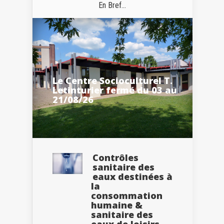
En Bref...
Le Centre Socioculturel T.
Letinturier fermé du 03 au
21/08/26
Contrôles
sanitaire des
eaux destinées à
la
consommation
humaine &
sanitaire des