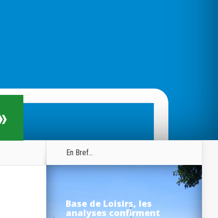
»
En Bref...
Base de Loisirs, les
analyses confirment