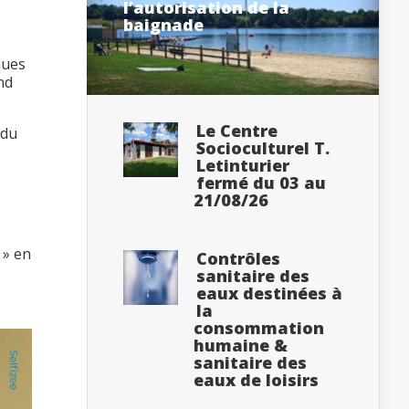
l’autorisation de la
baignade
ques
nd
Le Centre
 du
Socioculturel T.
Letinturier
fermé du 03 au
21/08/26
 » en
Contrôles
sanitaire des
eaux destinées à
la
consommation
humaine &
sanitaire des
eaux de loisirs