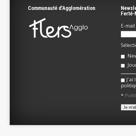
Communauté d'Agglomération
Newsle
Ferté
E-mail 
Sélect
New
Jou
J'ai
politiq
*
Polit