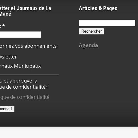
tter et Journaux de La
Articles & Pages
-Macé
Rechercher :
:
*
Agenda
ionnez vos abonnements:
sletter
rnaux Municipaux
 lu et approuve la
ue de confidentialité*
ique de confidentialité