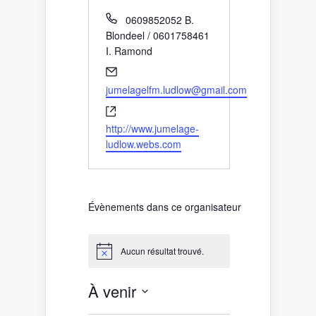
Téléphone
0609852052 B.
Blondeel / 0601758461
I. Ramond
Email
jumelagelfm.ludlow@gmail.com
Site
web
http://www.jumelage-
ludlow.webs.com
Évènements dans ce organisateur
Aucun résultat trouvé.
Notice
À venir
Sélectionnez