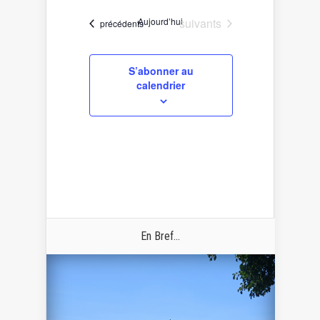
une
date.
Évènements
Aujourd’hui
suivants
Évènements
précédents
S’abonner au
calendrier
En Bref...