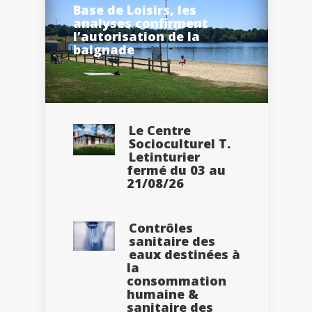
Base de Loisirs, les
analyses confirment
l’autorisation de la
baignade
Le Centre
Socioculturel T.
Letinturier
fermé du 03 au
21/08/26
Contrôles
sanitaire des
eaux destinées à
la
consommation
humaine &
sanitaire des