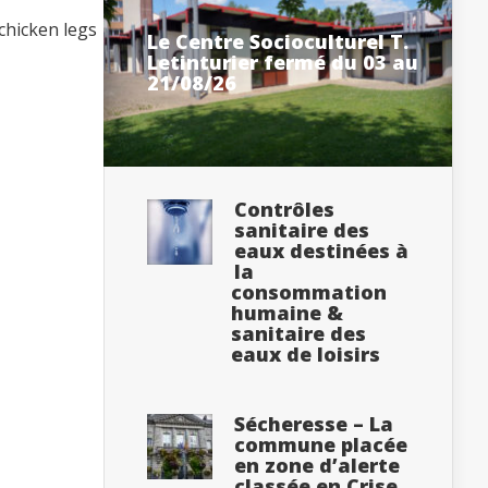
chicken legs
Le Centre Socioculturel T.
Letinturier fermé du 03 au
21/08/26
Contrôles
sanitaire des
eaux destinées à
la
consommation
humaine &
sanitaire des
eaux de loisirs
Sécheresse – La
commune placée
en zone d’alerte
classée en Crise