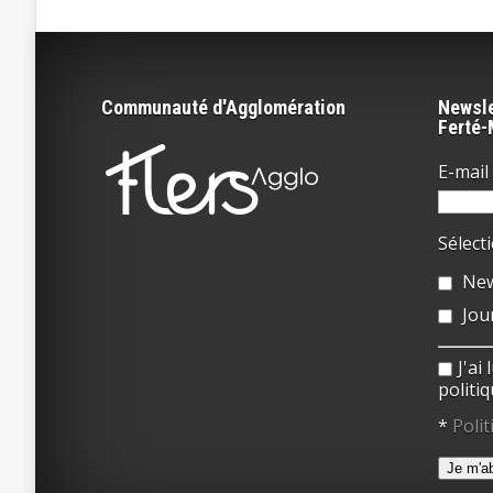
Communauté d'Agglomération
Newsle
Ferté
E-mail 
Sélect
New
Jou
J'ai
politiq
*
Polit