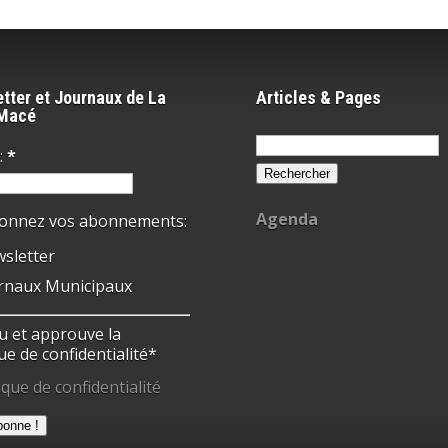
tter et Journaux de La
Articles & Pages
-Macé
Rechercher :
:
*
Agenda
ionnez vos abonnements:
sletter
rnaux Municipaux
 lu et approuve la
ue de confidentialité*
ique de confidentialité