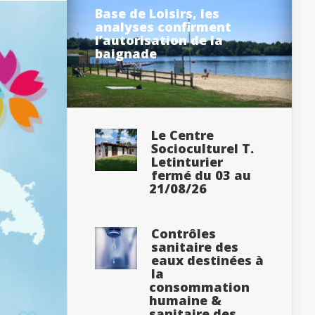
Base de Loisirs, les
analyses confirment
l’autorisation de la
baignade
Le Centre
Socioculturel T.
Letinturier
fermé du 03 au
21/08/26
Contrôles
sanitaire des
eaux destinées à
la
consommation
humaine &
sanitaire des