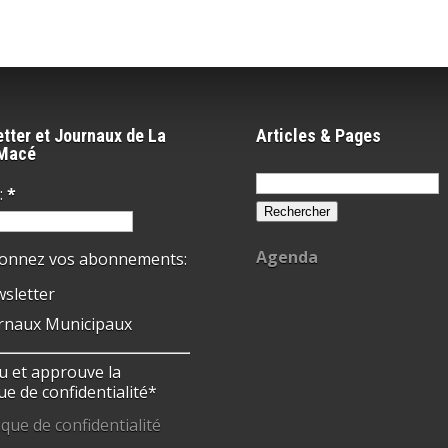
tter et Journaux de La
Articles & Pages
-Macé
Rechercher :
:
*
Agenda
ionnez vos abonnements:
sletter
rnaux Municipaux
 lu et approuve la
ue de confidentialité*
ique de confidentialité