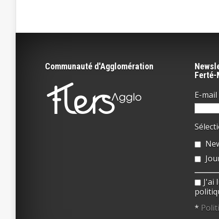
Communauté d'Agglomération
Newsle
Ferté
E-mail 
Sélect
New
Jou
J'ai
politiq
*
Polit