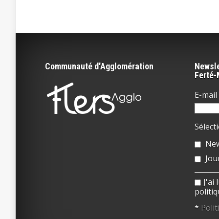
Communauté d'Agglomération
Newsle
Ferté
E-mail 
Sélect
New
Jou
J'ai
politiq
*
Polit