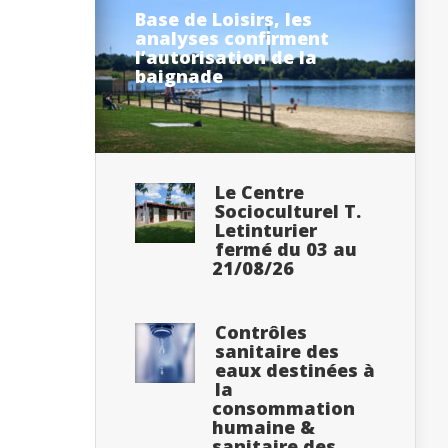
Base de Loisirs, les
analyses confirment
l’autorisation de la
baignade
Le Centre
Socioculturel T.
Letinturier
fermé du 03 au
21/08/26
Contrôles
sanitaire des
eaux destinées à
la
consommation
humaine &
sanitaire des