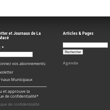
tter et Journaux de La
Articles & Pages
-Macé
Rechercher :
:
*
Agenda
ionnez vos abonnements:
sletter
rnaux Municipaux
 lu et approuve la
ue de confidentialité*
ique de confidentialité