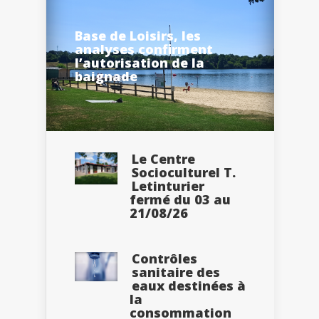
Base de Loisirs, les
analyses confirment
l’autorisation de la
baignade
Le Centre
Socioculturel T.
Letinturier
fermé du 03 au
21/08/26
Contrôles
sanitaire des
eaux destinées à
la
consommation