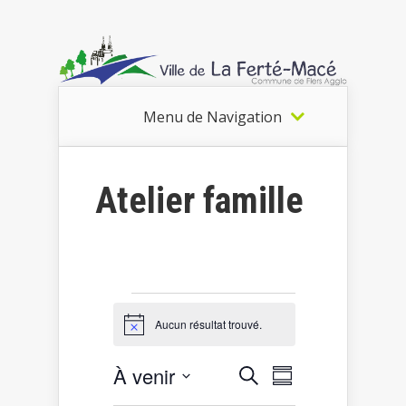
Menu de Navigation
Atelier famille
Évènements
Aucun résultat trouvé.
Notice
Recherche
Navigation
À venir
Recherche
Résumé
de
et
Sélectionnez