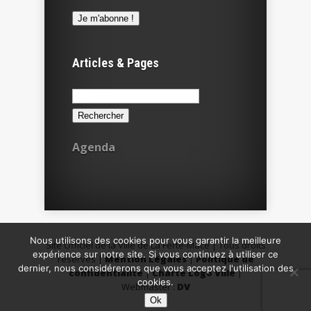
Articles & Pages
Rechercher :
Agenda
Nous utilisons des cookies pour vous garantir la meilleure
Site Officiel de la Ville de La Ferté-Macé | Tous droits
expérience sur notre site. Si vous continuez à utiliser ce
réservés |
Mention Légales
|
Politique de
dernier, nous considérerons que vous acceptez l'utilisation des
confidentialité
|
Charte Logo Ville
|
cookies.
Webmaster :
DV
Ok