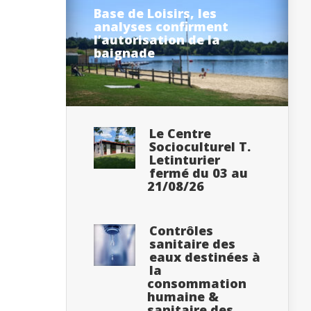
Base de Loisirs, les
analyses confirment
l’autorisation de la
baignade
Le Centre
Socioculturel T.
Letinturier
fermé du 03 au
21/08/26
Contrôles
sanitaire des
eaux destinées à
la
consommation
humaine &
sanitaire des