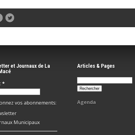
tter et Journaux de La
Articles & Pages
-Macé
Rechercher :
:
*
Agenda
ionnez vos abonnements:
sletter
rnaux Municipaux