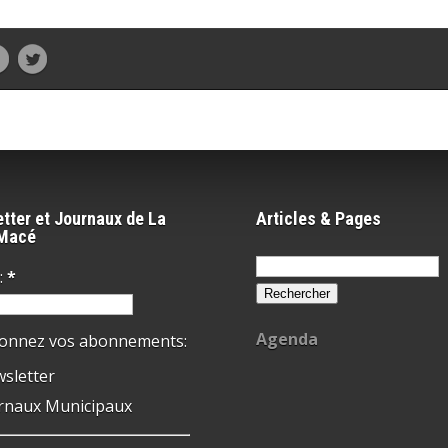
tter et Journaux de La
Articles & Pages
-Macé
Rechercher :
:
*
Agenda
ionnez vos abonnements:
sletter
rnaux Municipaux