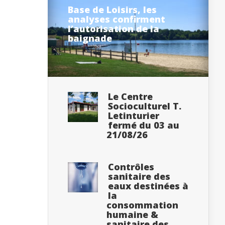
Base de Loisirs, les
analyses confirment
l’autorisation de la
baignade
Le Centre
Socioculturel T.
Letinturier
fermé du 03 au
21/08/26
Contrôles
sanitaire des
eaux destinées à
la
consommation
humaine &
sanitaire des