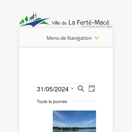
Menu de Navigation
Recherche
Navigation
31/05/2024
Recherche
Évènements
Jour
de
et
Sélectionnez
vues
for
une
navigation
Toute la journée
date.
Évènement
de
31
vues
mai
Évènements
2024