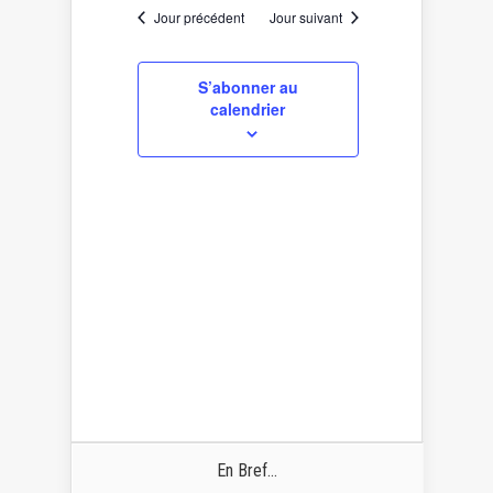
date.
Évènement
de
Jour précédent
Jour suivant
vues
Évènements
S’abonner au
calendrier
En Bref...