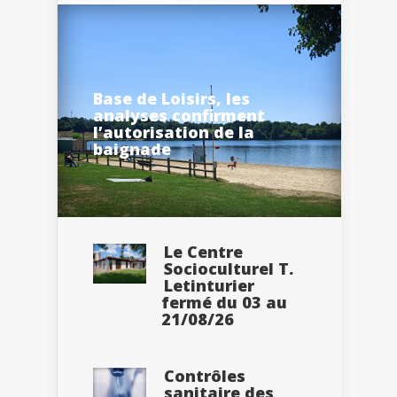
Base de Loisirs, les
analyses confirment
l’autorisation de la
baignade
Le Centre
Socioculturel T.
Letinturier
fermé du 03 au
21/08/26
Contrôles
sanitaire des