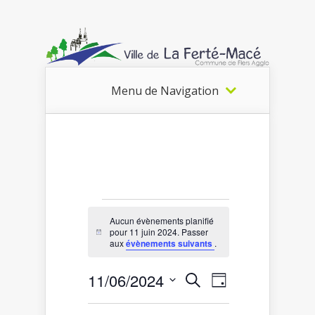
Menu de Navigation
Évènements
Aucun évènements planifié
pour 11 juin 2024. Passer
Notice
for
aux
évènements suivants
.
11
Recherche
Navigation
11/06/2024
Recherche
juin
Jour
de
et
Sélectionnez
2024
vues
une
navigation