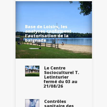
Base de Loisirs, les
analyses confirment
l’autorisation de la
baignade
Le Centre
Socioculturel T.
Letinturier
fermé du 03 au
21/08/26
Contrôles
sanitaire des