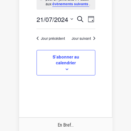
for
Notice
aux
évènements suivants
.
21
juillet
Recherche
Navigation
21/07/2024
Recherche
2024
Jour
de
et
Sélectionnez
vues
une
navigation
date.
Évènement
de
Jour précédent
Jour suivant
vues
Évènements
S’abonner au
calendrier
En Bref...