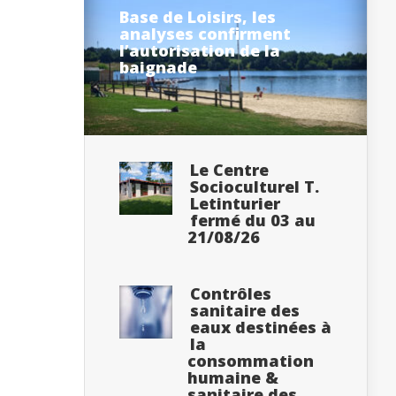
Base de Loisirs, les
analyses confirment
l’autorisation de la
baignade
Le Centre
Socioculturel T.
Letinturier
fermé du 03 au
21/08/26
Contrôles
sanitaire des
eaux destinées à
la
consommation
humaine &
sanitaire des