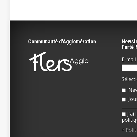
Communauté d'Agglomération
Newsle
Ferté
E-mail 
Sélect
New
Jou
J'ai
politiq
*
Polit