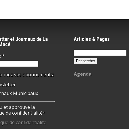
tter et Journaux de La
Articles & Pages
-Macé
Rechercher :
:
*
Agenda
ionnez vos abonnements:
sletter
rnaux Municipaux
 lu et approuve la
ue de confidentialité*
ique de confidentialité