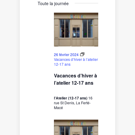
for
vues
une
navigation
Toute la journée
date.
26
Évènement
de
février
vues
2024
Évènements
26 février 2024
Vacances d’hiver à l’atelier
12-17 ans
Vacances d’hiver à
l’atelier 12-17 ans
l'Atelier (12-17 ans)
16
rue St Denis, La Ferté-
Macé