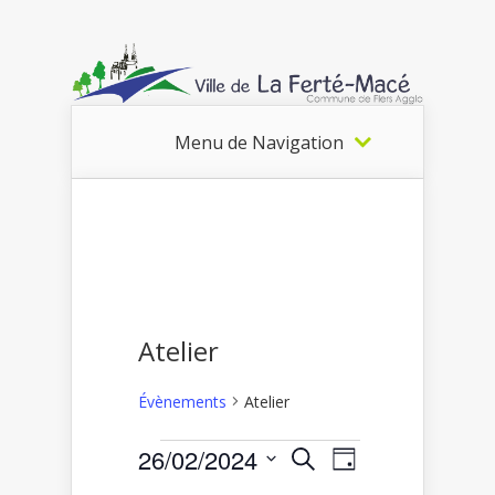
Menu de Navigation
Atelier
Évènements
Atelier
Recherche
Navigation
26/02/2024
Recherche
Évènements
Jour
de
et
Sélectionnez