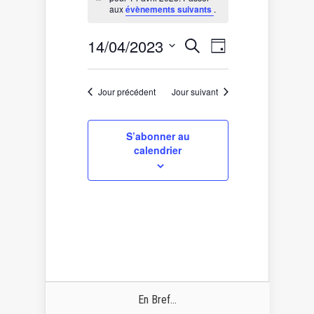
for
Notice
aux
évènements suivants
.
14
avril
Recherche
Navigation
14/04/2023
Recherche
2023
Jour
de
et
Sélectionnez
vues
une
navigation
date.
Évènement
de
Jour précédent
Jour suivant
vues
Évènements
S’abonner au
calendrier
En Bref...