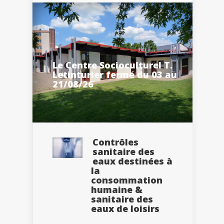
Le Centre Socioculturel T.
Letinturier fermé du 03 au
21/08/26
Contrôles
sanitaire des
eaux destinées à
la
consommation
humaine &
sanitaire des
eaux de loisirs