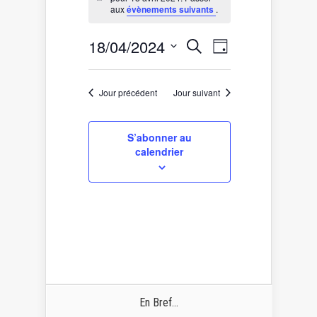
for
Notice
aux
évènements suivants
.
18
avril
Recherche
Navigation
18/04/2024
Recherche
2024
Jour
de
et
Sélectionnez
vues
une
navigation
date.
Évènement
de
Jour précédent
Jour suivant
vues
Évènements
S’abonner au
calendrier
En Bref...