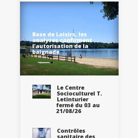
Base de Loisirs, les
analyses confirment
l’autorisation de la
baignade
Le Centre
Socioculturel T.
Letinturier
fermé du 03 au
21/08/26
Contrôles
sanitaire des