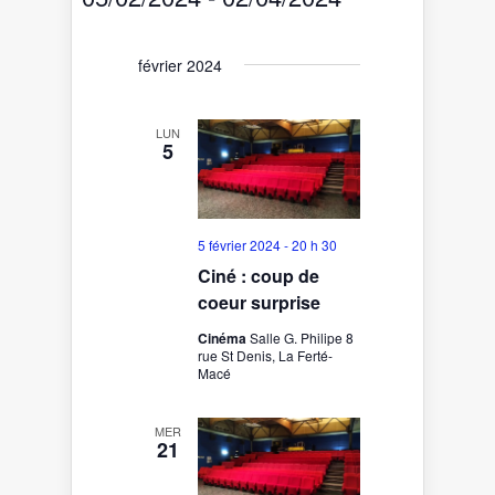
vues
navigation
Sélectionnez
Évènement
de
une
date.
vues
février 2024
Évènements
LUN
5
5 février 2024 - 20 h 30
Ciné : coup de
coeur surprise
Cinéma
Salle G. Philipe 8
rue St Denis, La Ferté-
Macé
MER
21