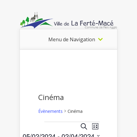
Menu de Navigation
Cinéma
Évènements
Cinéma
Recherche
Navigation
Recherche
Liste
Évènements
de
et
05/02/2024
 - 
02/04/2024