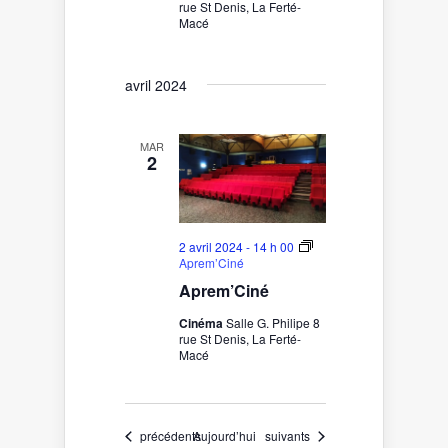
rue St Denis, La Ferté-
Macé
avril 2024
MAR
2
2 avril 2024 - 14 h 00
Aprem’Ciné
Aprem’Ciné
Cinéma
Salle G. Philipe 8
rue St Denis, La Ferté-
Macé
Évènements
Évènements
précédents
Aujourd’hui
suivants