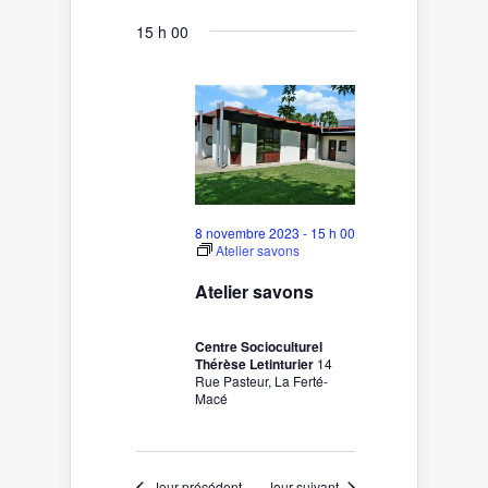
for
vues
une
navigation
date.
8
Évènement
15 h 00
de
novembre
vues
2023
Évènements
8 novembre 2023 - 15 h 00
Atelier savons
Atelier savons
Centre Socioculturel
Thérèse Letinturier
14
Rue Pasteur, La Ferté-
Macé
Jour précédent
Jour suivant