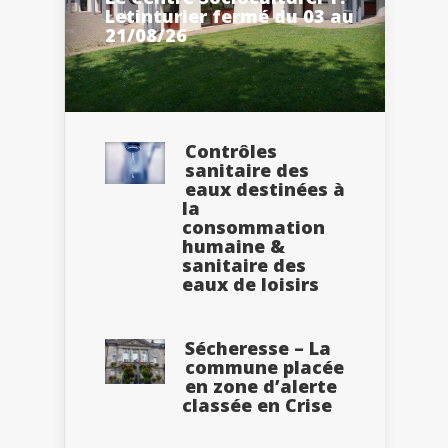
Letinturier fermé du 03 au
21/08/26
Contrôles
sanitaire des
eaux destinées à
la
consommation
humaine &
sanitaire des
eaux de loisirs
Sécheresse – La
commune placée
en zone d’alerte
classée en Crise