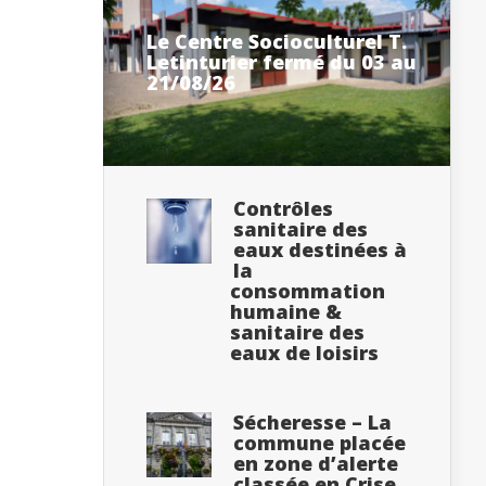
Le Centre Socioculturel T.
Letinturier fermé du 03 au
21/08/26
Contrôles
sanitaire des
eaux destinées à
la
consommation
humaine &
sanitaire des
eaux de loisirs
Sécheresse – La
commune placée
en zone d’alerte
classée en Crise