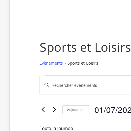
Sports et Loisirs
Évènements
Sports et Loisirs
Recherche
Saisir
Évènements
et
mot-
for
clé.
navigation
Rechercher
1
de
Évènements
juillet
par
vues
01/07/20
mot-
Aujourd’hui
2024
Évènements
clé.
Sélectionnez
une
date.
Toute la journée