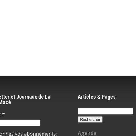
tter et Journaux de La
Articles & Pages
-Macé
Rechercher :
:
*
Agenda
ionnez vos abonnements: