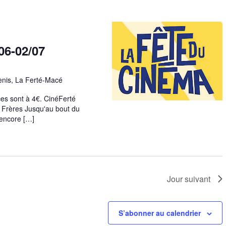
06-02/07
Denis, La Ferté-Macé
ces sont à 4€. CinéFerté
e Frères Jusqu'au bout du
 encore […]
Jour suivant
S’abonner au calendrier