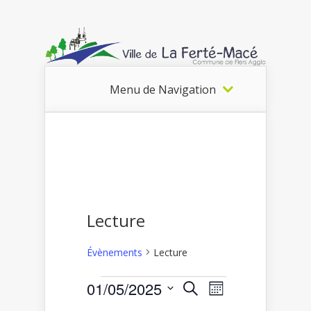
Menu de Navigation
Lecture
Évènements
Lecture
Recherche
Navigation
01/05/2025
Recherche
Évènements
Mois
de
et
Sélectionnez