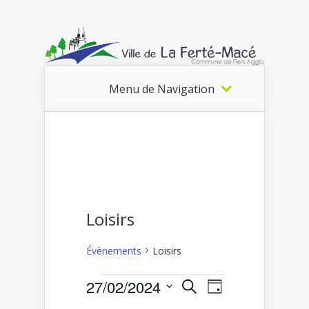
Menu de Navigation
Loisirs
Évènements
Loisirs
Recherche
Navigation
27/02/2024
Recherche
Évènements
Jour
de
et
Sélectionnez