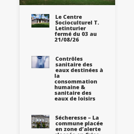
Le Centre
Socioculturel T.
Letinturier
fermé du 03 au
21/08/26
Contrôles
sanitaire des
eaux destinées à
la
consommation
humaine &
sanitaire des
eaux de loisirs
Sécheresse – La
commune placée
en zone d’alerte