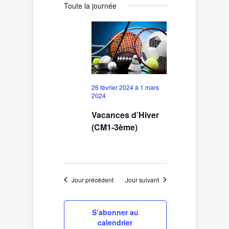
for
vues
une
navigation
Toute la journée
date.
27
Évènement
de
février
vues
2024
Évènements
26 février 2024
à
1 mars
2024
Vacances d’Hiver
(CM1-3ème)
Jour précédent
Jour suivant
S’abonner au
calendrier