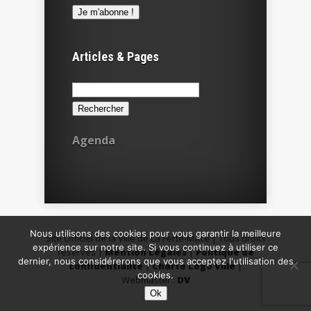
Articles & Pages
Rechercher :
Agenda
Nous utilisons des cookies pour vous garantir la meilleure
Site Officiel de la Ville de La Ferté-Macé | Tous droits
expérience sur notre site. Si vous continuez à utiliser ce
réservés |
Mention Légales
|
Politique de
dernier, nous considérerons que vous acceptez l'utilisation des
confidentialité
|
Charte Logo Ville
|
cookies.
Webmaster :
DV
Ok