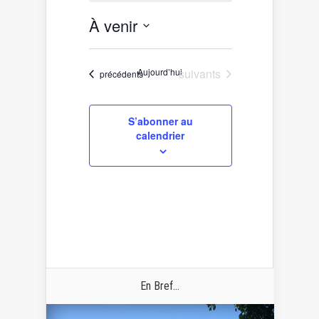
À venir
Sélectionnez
une
date.
Évènements
Aujourd’hui
suivants
Évènements
précédents
S’abonner au
calendrier
En Bref...