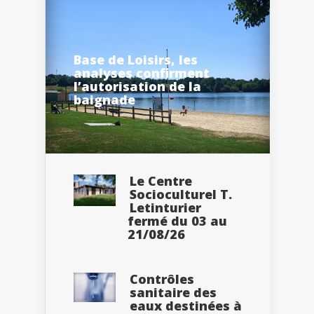
Base de Loisirs, les
analyses confirment
l’autorisation de la
baignade
Le Centre
Socioculturel T.
Letinturier
fermé du 03 au
21/08/26
Contrôles
sanitaire des
eaux destinées à