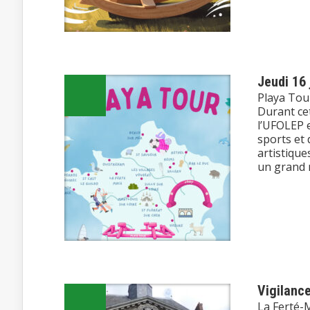
Jeudi 16 
Playa Tour
Durant cet
l’UFOLEP e
sports et 
artistique
un grand n
Vigilanc
La Ferté-M