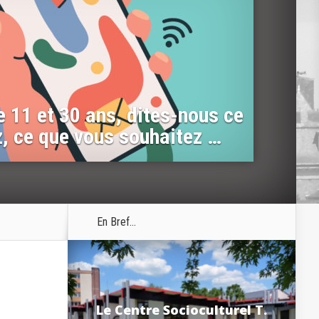
e 11 et 30 ans, dites-nous ce
, ce que vous souhaitez …
En Bref...
Le Centre Socioculturel T.