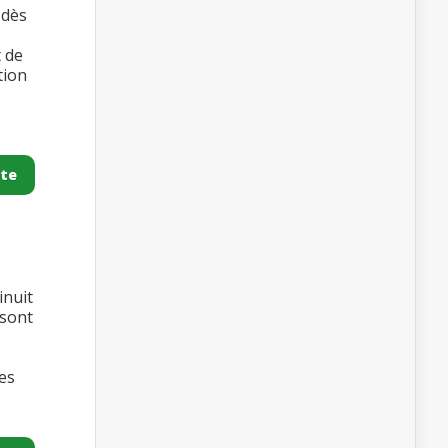
 dès
t de
tion
ite
inuit
 sont
es