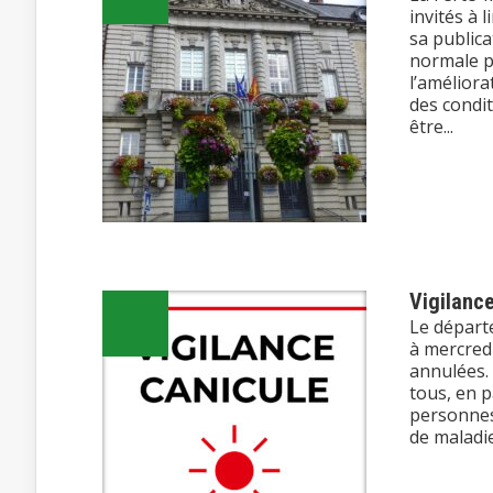
invités à 
sa publica
normale po
l’améliora
des condi
être...
Vigilanc
Le départe
à mercredi
annulées.
tous, en p
personnes
de maladie