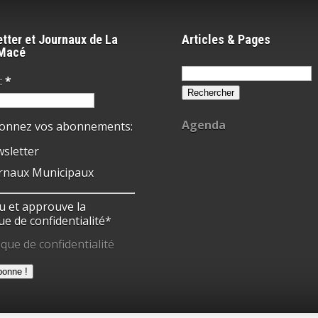
tter et Journaux de La
Articles & Pages
-Macé
Rechercher :
:
*
Agenda
ionnez vos abonnements:
sletter
rnaux Municipaux
 lu et approuve la
ue de confidentialité*
ique de confidentialité