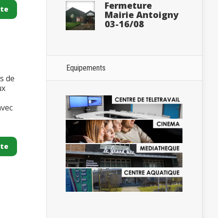
Fermeture
ite
Mairie Antoigny
03-16/08
Equipements
es de
ux
avec
ite