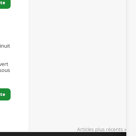
ite
inuit
vert
 sous
ite
Articles plus récents »