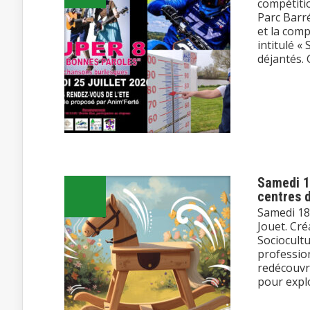
compétiti
Parc Barré
et la com
intitulé «
déjantés. 
Samedi 18
centres d
Samedi 18 
Jouet. Cré
Sociocult
profession
redécouvri
pour explor