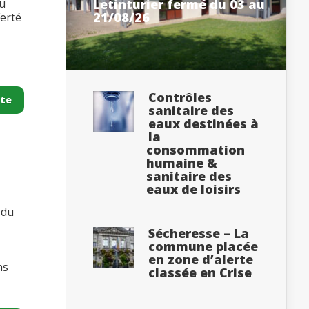
au
Letinturier fermé du 03 au
21/08/26
Ferté
Contrôles
ite
sanitaire des
eaux destinées à
la
consommation
humaine &
sanitaire des
eaux de loisirs
 du
Sécheresse – La
commune placée
en zone d’alerte
ns
classée en Crise