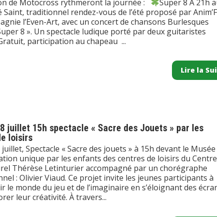
on de Motocross rythmeront la journée :
Super 8 A 21h 
 Saint, traditionnel rendez-vous de l’été proposé par Anim’
pagnie l’Even-Art, avec un concert de chansons Burlesques
 Super 8 ». Un spectacle ludique porté par deux guitaristes
Gratuit, participation au chapeau ...
Lire la Su
 juillet 15h spectacle « Sacre des Jouets » par les
e loisirs
juillet, Spectacle « Sacre des jouets » à 15h devant le Musée
ation unique par les enfants des centres de loisirs du Centre
urel Thérèse Letinturier accompagné par un chorégraphe
nel : Olivier Viaud. Ce projet invite les jeunes participants à
r le monde du jeu et de l’imaginaire en s’éloignant des écra
er leur créativité. À travers...