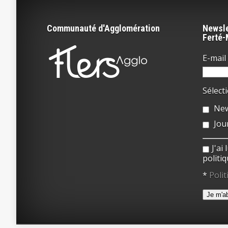
Communauté d'Agglomération
Newsle
Ferté
E-mail 
Sélect
New
Jou
J'ai
politiq
*
Polit