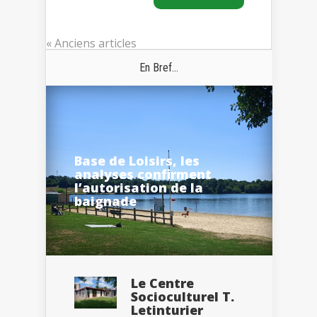
« Anciens articles
En Bref...
Base de Loisirs, les
analyses confirment
l’autorisation de la
baignade
Le Centre
Socioculturel T.
Letinturier