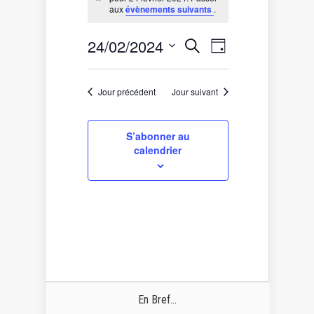
for
Notice
aux
évènements suivants
.
24
février
Recherche
Navigation
24/02/2024
Recherche
2024
Jour
de
et
Sélectionnez
vues
une
navigation
date.
Évènement
de
Jour précédent
Jour suivant
vues
Évènements
S’abonner au
calendrier
En Bref...