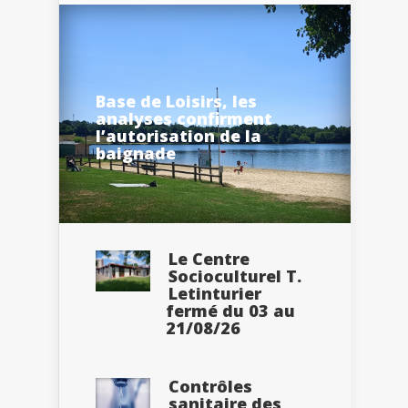
Base de Loisirs, les
analyses confirment
l’autorisation de la
baignade
Le Centre
Socioculturel T.
Letinturier
fermé du 03 au
21/08/26
Contrôles
sanitaire des