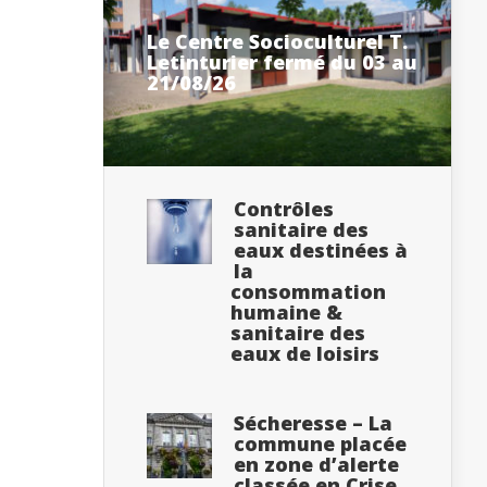
Le Centre Socioculturel T.
Letinturier fermé du 03 au
21/08/26
Contrôles
sanitaire des
eaux destinées à
la
consommation
humaine &
sanitaire des
eaux de loisirs
Sécheresse – La
commune placée
en zone d’alerte
classée en Crise