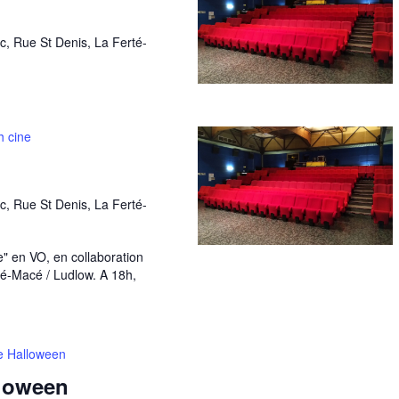
c, Rue St Denis, La Ferté-
sh cine
c, Rue St Denis, La Ferté-
e" en VO, en collaboration
té-Macé / Ludlow. A 18h,
e Halloween
lloween