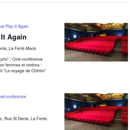
val Play It Again
 It Again
Denis, La Ferté-Macé
t prix" : Ciné-conférence
ion femmes et cinéma :
 "Le voyage de Chihiro"
né/conférence
c, Rue St Denis, La Ferté-