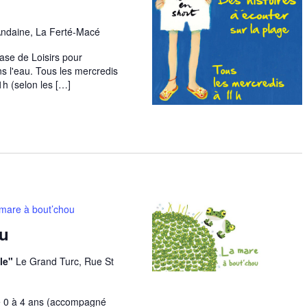
Andaine, La Ferté-Macé
Base de Loisirs pour
ns l'eau. Tous les mercredis
1h (selon les […]
mare à bout’chou
ou
le"
Le Grand Turc, Rue St
 de 0 à 4 ans (accompagné