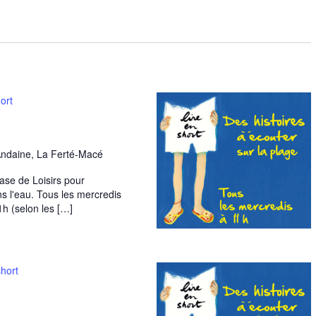
ort
Andaine, La Ferté-Macé
Base de Loisirs pour
ns l'eau. Tous les mercredis
1h (selon les […]
short