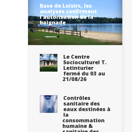
Base de Loisirs, les
analyses confirment
l’autorisation de la
baignade
Le Centre
Socioculturel T.
Letinturier
fermé du 03 au
21/08/26
Contrôles
sanitaire des
eaux destinées à
la
consommation
humaine &
sanitaire des