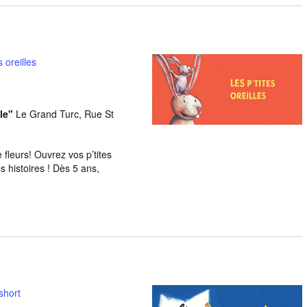
s oreilles
le"
Le Grand Turc, Rue St
e fleurs! Ouvrez vos p’tites
s histoires ! Dès 5 ans,
short