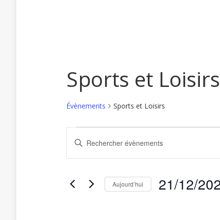
Sports et Loisirs
Évènements
Sports et Loisirs
Recherche
Saisir
Évènements
et
mot-
clé.
navigation
Rechercher
de
Évènements
par
vues
21/12/20
mot-
Aujourd’hui
Évènements
clé.
Sélectionnez
une
date.