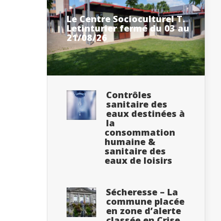
Le Centre Socioculturel T.
Letinturier fermé du 03 au
21/08/26
Contrôles
sanitaire des
eaux destinées à
la
consommation
humaine &
sanitaire des
eaux de loisirs
Sécheresse – La
commune placée
en zone d’alerte
classée en Crise