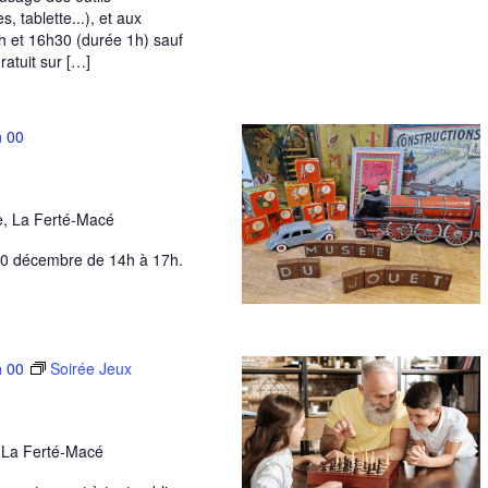
 tablette...), et aux
h et 16h30 (durée 1h) sauf
ratuit sur […]
h 00
re, La Ferté-Macé
30 décembre de 14h à 17h.
h 00
Soirée Jeux
, La Ferté-Macé